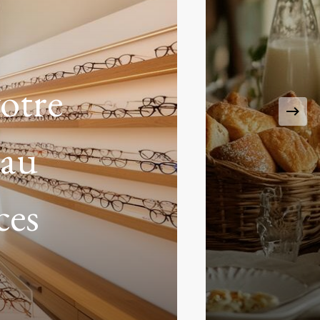
se de
epas