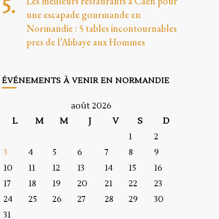
Les meilleurs restaurants a Caen pour
une escapade gourmande en
Normandie : 5 tables incontournables
pres de l’Abbaye aux Hommes
ÉVÉNEMENTS À VENIR EN NORMANDIE
août 2026
L
M
M
J
V
S
D
1
2
3
4
5
6
7
8
9
10
11
12
13
14
15
16
17
18
19
20
21
22
23
24
25
26
27
28
29
30
31