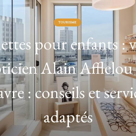
GASTRONOMIE
Découvrez des idées
ureuses de plats à ba
me liquide pour vos r