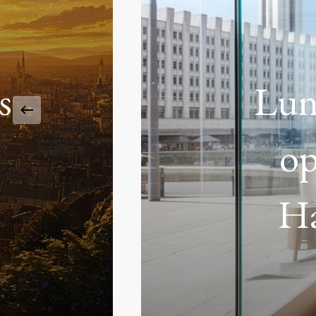
savo
crè