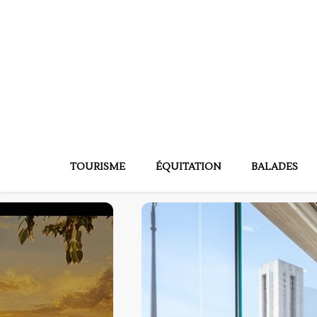
Normandie eques
Activités et loisirs normands
TOURISME
ÉQUITATION
BALADES