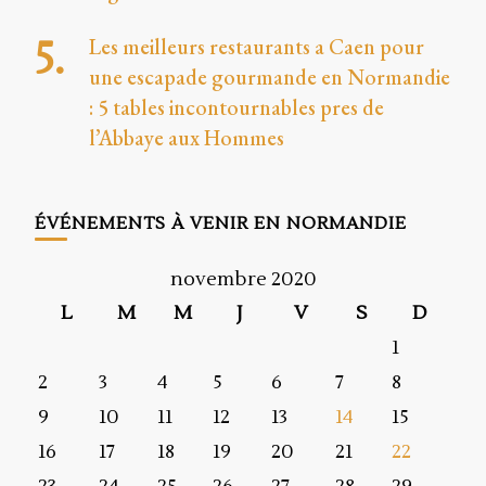
Les meilleurs restaurants a Caen pour
une escapade gourmande en Normandie
: 5 tables incontournables pres de
l’Abbaye aux Hommes
ÉVÉNEMENTS À VENIR EN NORMANDIE
novembre 2020
L
M
M
J
V
S
D
1
2
3
4
5
6
7
8
9
10
11
12
13
14
15
16
17
18
19
20
21
22