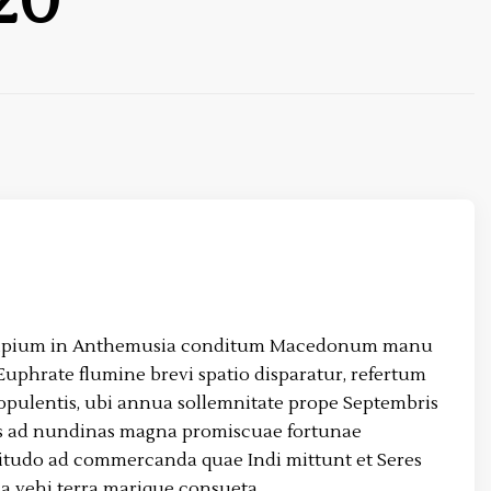
20
ipium in Anthemusia conditum Macedonum manu
uphrate flumine brevi spatio disparatur, refertum
opulentis, ubi annua sollemnitate prope Septembris
s ad nundinas magna promiscuae fortunae
itudo ad commercanda quae Indi mittunt et Seres
a vehi terra marique consueta.