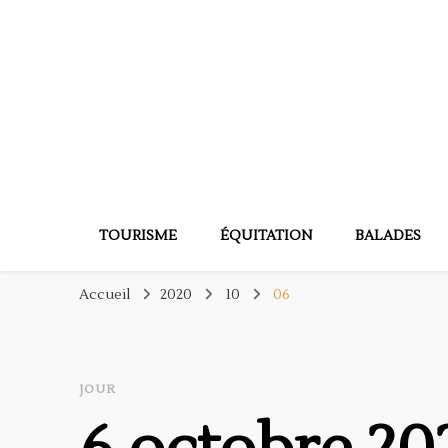
Normandie eques
Activités et loisirs normands
TOURISME
ÉQUITATION
BALADES
Accueil
2020
10
06
JOUR