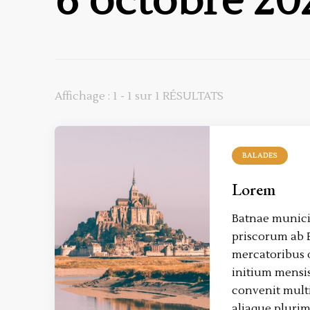
6 octobre 20
Affichage : 1 - 1 sur 1 RÉSULTATS
BALADES
Lorem
Batnae munic
priscorum ab E
mercatoribus 
initium mensi
convenit mult
aliaque plurim